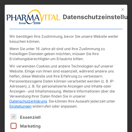
Mit die
Datenschutzeinstellu
Wir benötigen Ihre Zustimmung, bevor Sie unsere Website weiter
besuchen können.
Wenn Sie unter 16 Jahre alt sind und Ihre Zustimmung zu
freiwilligen Diensten geben möchten, müssen Sie Ihre
Erziehungsberechtigten um Erlaubnis bitten.
Wir verwenden Cookies und andere Technologien auf unserer
Website. Einige von ihnen sind essenziell, während andere uns
helfen, diese Website und Ihre Erfahrung zu verbessern.
Vitamin B12 1000 μg 120
Personenbezogene Daten können verarbeitet werden (z. B. IP-
Adressen), z. B. für personalisierte Anzeigen und Inhalte oder
Tabletten
Anzeigen- und Inhaltsmessung.
Weitere Informationen über die
Verwendung Ihrer Daten finden Sie in unserer
Datenschutzerklärung
.
Sie können Ihre Auswahl jederzeit unter
Einstellungen
widerrufen oder anpassen.
Es folgt eine Liste der Service-Gruppen, für die eine E
Bilder dienen der Illustration
Essenziell
Marketing