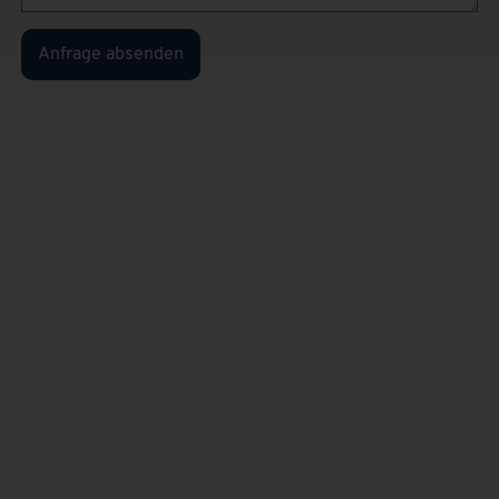
Anfrage absenden
Sie sind
privater
Kunden
und kennen
unsere
Produkte
bereits?