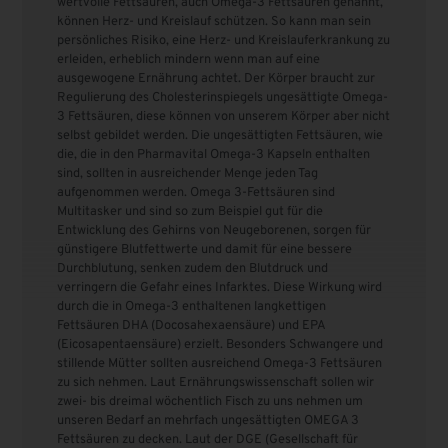
wertvolle Fettsäuren, auch Omega-3 Fettsäuren genannt,
können Herz- und Kreislauf schützen. So kann man sein
persönliches Risiko, eine Herz- und Kreislauferkrankung zu
erleiden, erheblich mindern wenn man auf eine
ausgewogene Ernährung achtet. Der Körper braucht zur
Regulierung des Cholesterinspiegels ungesättigte Omega-
3 Fettsäuren, diese können von unserem Körper aber nicht
selbst gebildet werden. Die ungesättigten Fettsäuren, wie
die, die in den Pharmavital Omega-3 Kapseln enthalten
sind, sollten in ausreichender Menge jeden Tag
aufgenommen werden. Omega 3-Fettsäuren sind
Multitasker und sind so zum Beispiel gut für die
Entwicklung des Gehirns von Neugeborenen, sorgen für
günstigere Blutfettwerte und damit für eine bessere
Durchblutung, senken zudem den Blutdruck und
verringern die Gefahr eines Infarktes. Diese Wirkung wird
durch die in Omega-3 enthaltenen langkettigen
Fettsäuren DHA (Docosahexaensäure) und EPA
(Eicosapentaensäure) erzielt. Besonders Schwangere und
stillende Mütter sollten ausreichend Omega-3 Fettsäuren
zu sich nehmen. Laut Ernährungswissenschaft sollen wir
zwei- bis dreimal wöchentlich Fisch zu uns nehmen um
unseren Bedarf an mehrfach ungesättigten OMEGA 3
Fettsäuren zu decken. Laut der DGE (Gesellschaft für