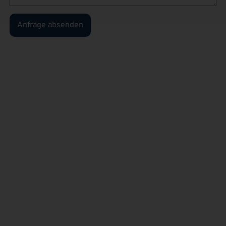
Anfrage absenden
Sie sind
privater
Kunden
und kennen
unsere
Produkte
bereits?