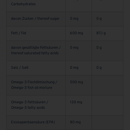
Carbohydrates
davon Zucker / thereof sugar
0 mg
0 g
Fett / Fat
600 mg
87,1 g
davon gesättigte Fettsäuren /
0 mg
0 g
thereof saturated fatty acids
Salz / Salt
0 mg
0 g
Omega-3 Fischölmischung /
500 mg
Omega-3 fish oil mixture
Omega-3 Fettsäuren /
130 mg
Omega-3 fatty acids
Eicosapentaensäure (EPA)
80 mg