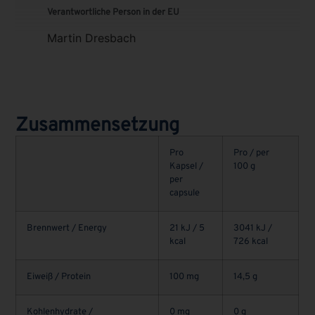
Verantwortliche Person in der EU
Martin Dresbach
Zusammensetzung
Pro
Pro / per
Kapsel /
100 g
per
capsule
Brennwert / Energy
21 kJ / 5
3041 kJ /
kcal
726 kcal
Eiweiß / Protein
100 mg
14,5 g
Kohlenhydrate /
0 mg
0 g