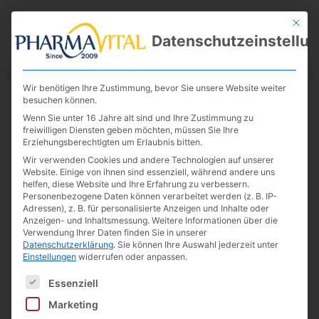
Mit die
Datenschutzeinstellu
Wir benötigen Ihre Zustimmung, bevor Sie unsere Website weiter
besuchen können.
Wenn Sie unter 16 Jahre alt sind und Ihre Zustimmung zu
freiwilligen Diensten geben möchten, müssen Sie Ihre
Erziehungsberechtigten um Erlaubnis bitten.
Wir verwenden Cookies und andere Technologien auf unserer
Website. Einige von ihnen sind essenziell, während andere uns
helfen, diese Website und Ihre Erfahrung zu verbessern.
Personenbezogene Daten können verarbeitet werden (z. B. IP-
Adressen), z. B. für personalisierte Anzeigen und Inhalte oder
Omega-3 500 mg 120 Kapseln
Anzeigen- und Inhaltsmessung.
Weitere Informationen über die
Verwendung Ihrer Daten finden Sie in unserer
Datenschutzerklärung
.
Sie können Ihre Auswahl jederzeit unter
Einstellungen
widerrufen oder anpassen.
Es folgt eine Liste der Service-Gruppen, für die eine E
Bilder dienen der Illustration
Essenziell
Marketing