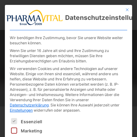
Mit die
Datenschutzeinstellu
Fertigung & Private Label
Wir benötigen Ihre Zustimmung, bevor Sie unsere Website weiter
besuchen können.
Wenn Sie unter 16 Jahre alt sind und Ihre Zustimmung zu
freiwilligen Diensten geben möchten, müssen Sie Ihre
Erziehungsberechtigten um Erlaubnis bitten.
Wir verwenden Cookies und andere Technologien auf unserer
Website. Einige von ihnen sind essenziell, während andere uns
helfen, diese Website und Ihre Erfahrung zu verbessern.
Personenbezogene Daten können verarbeitet werden (z. B. IP-
Adressen), z. B. für personalisierte Anzeigen und Inhalte oder
Vegan Sugar Erythrit 1100 g
Anzeigen- und Inhaltsmessung.
Weitere Informationen über die
Verwendung Ihrer Daten finden Sie in unserer
Datenschutzerklärung
.
Sie können Ihre Auswahl jederzeit unter
Einstellungen
widerrufen oder anpassen.
Es folgt eine Liste der Service-Gruppen, für die eine E
Bilder dienen der Illustration
Essenziell
Marketing