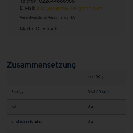
Telefon: 022844666988
E-Mail:
info@pharmavital-gmbh.com
Verantwortliche Person in der EU
Martin Dresbach
Zusammensetzung
per 100 g
Energy
0 kJ / 0 kcal
Fat
0 g
of which saturated
0 g