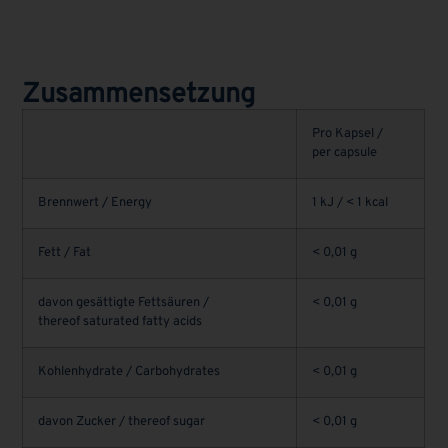
Zusammensetzung
Pro Kapsel /
per capsule
Brennwert / Energy
1 kJ / < 1 kcal
Fett / Fat
< 0,01 g
davon gesättigte Fettsäuren /
< 0,01 g
thereof saturated fatty acids
Kohlenhydrate / Carbohydrates
< 0,01 g
davon Zucker / thereof sugar
< 0,01 g