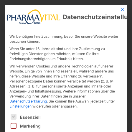
Mit die
Datenschutzeinstellu
Wir benötigen Ihre Zustimmung, bevor Sie unsere Website weiter
besuchen können.
Wenn Sie unter 16 Jahre alt sind und Ihre Zustimmung zu
freiwilligen Diensten geben möchten, müssen Sie Ihre
Erziehungsberechtigten um Erlaubnis bitten.
Wir verwenden Cookies und andere Technologien auf unserer
Website. Einige von ihnen sind essenziell, während andere uns
helfen, diese Website und Ihre Erfahrung zu verbessern.
Vegan MSM & Vitamin C 400
Personenbezogene Daten können verarbeitet werden (z. B. IP-
Adressen), z. B. für personalisierte Anzeigen und Inhalte oder
Kapseln
Anzeigen- und Inhaltsmessung.
Weitere Informationen über die
Verwendung Ihrer Daten finden Sie in unserer
Datenschutzerklärung
.
Sie können Ihre Auswahl jederzeit unter
Einstellungen
widerrufen oder anpassen.
Es folgt eine Liste der Service-Gruppen, für die eine E
Bilder dienen der Illustration
Essenziell
Marketing