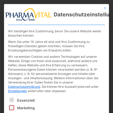
Mit die
Datenschutzeinstellu
Wir benötigen Ihre Zustimmung, bevor Sie unsere Website weiter
besuchen können.
Wenn Sie unter 16 Jahre alt sind und Ihre Zustimmung zu
freiwilligen Diensten geben möchten, müssen Sie Ihre
Erziehungsberechtigten um Erlaubnis bitten.
Wir verwenden Cookies und andere Technologien auf unserer
Website. Einige von ihnen sind essenziell, während andere uns
helfen, diese Website und Ihre Erfahrung zu verbessern.
Personenbezogene Daten können verarbeitet werden (z. B. IP-
Adressen), z. B. für personalisierte Anzeigen und Inhalte oder
Curcuma 60 Kapseln
Anzeigen- und Inhaltsmessung.
Weitere Informationen über die
Verwendung Ihrer Daten finden Sie in unserer
Datenschutzerklärung
.
Sie können Ihre Auswahl jederzeit unter
Einstellungen
widerrufen oder anpassen.
Es folgt eine Liste der Service-Gruppen, für die eine E
Bilder dienen der Illustration
Essenziell
Marketing