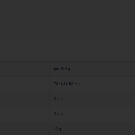
per 100 g
781 kJ (182 kcal)
0,4 g
0,4 g
13 g