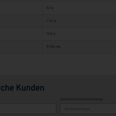
0,7 g
< 0,1 g
10,0 g
9.756 mg
liche Kunden
Gewünschte Abnahmemenge