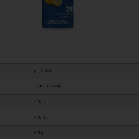
per tablet
33 kJ (7,5 kcal)
< 0,1 g
< 0,1 g
0,5 g