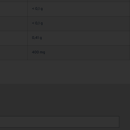
< 0,1 g
< 0,1 g
0,41 g
400 mg