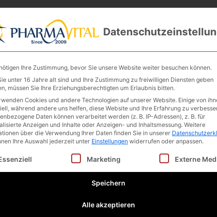
Unternehmen
Fertigung & Private Label
Kontakt
Datenschutzeinstellu
nötigen Ihre Zustimmung, bevor Sie unsere Website weiter besuchen können.
ie unter 16 Jahre alt sind und Ihre Zustimmung zu freiwilligen Diensten geben
n, müssen Sie Ihre Erziehungsberechtigten um Erlaubnis bitten.
rwenden Cookies und andere Technologien auf unserer Website. Einige von ihn
iell, während andere uns helfen, diese Website und Ihre Erfahrung zu verbesse
enbezogene Daten können verarbeitet werden (z. B. IP-Adressen), z. B. für
alisierte Anzeigen und Inhalte oder Anzeigen- und Inhaltsmessung.
Weitere
ationen über die Verwendung Ihrer Daten finden Sie in unserer
Datenschutzerk
nnen Ihre Auswahl jederzeit unter
Einstellungen
widerrufen oder anpassen.
lgt eine Liste der Service-Gruppen, für die eine Einwilligu
Essenziell
Marketing
Externe Med
Speichern
Alle akzeptieren